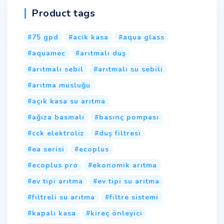
Product tags
75 gpd
acik kasa
aqua glass
aquamec
arıtmalı duş
arıtmalı sebil
arıtmalı su sebili
arıtma musluğu
açık kasa su arıtma
ağıza basmalı
basınç pompası
cck elektroliz
duş filtresi
ea serisi
ecoplus
ecoplus pro
ekonomik arıtma
ev tipi arıtma
ev tipi su arıtma
filtreli su arıtma
filtre sistemi
kapalı kasa
kireç önleyici