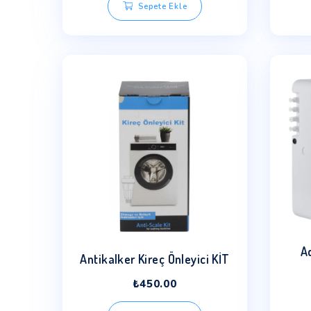
75 GPD Su Arıtma Midi
Pompa Kiti – Açık Kasa
₺
2,100.00
Sepete Ekle