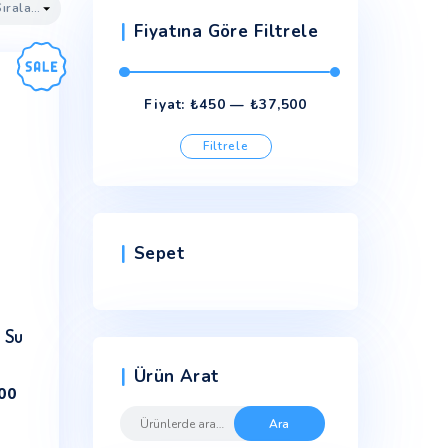
Fiyatına Göre
Fiyat:
₺450
Filtrel
En
En
düşük
yüksek
fiyat
fiyat
Sepet