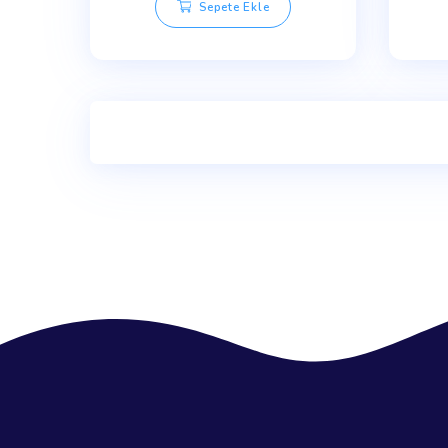
Antikalker Kireç Önleyici KİT
₺
450.00
Sepete Ekle