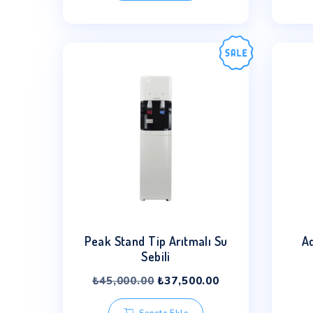
AquaMec inline 5’li Filtre Seti
₺
1,500.00
Sepete Ekle