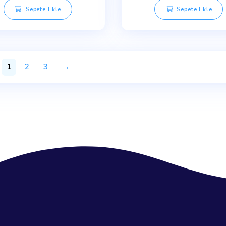
Aqua Glass Kompakt Su
Aquam
Arıtma Cihazı
₺
16,000.00
Sepete Ekle