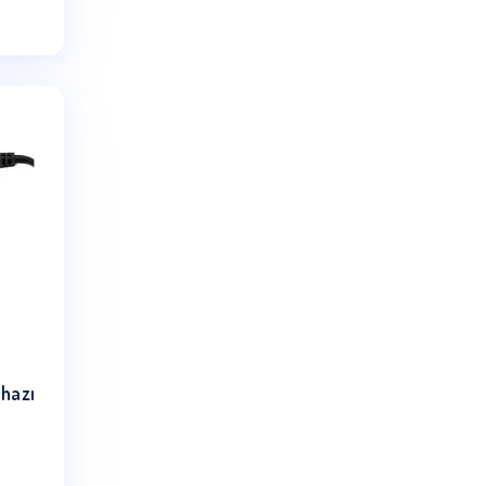
 Su Arıtma Pompa Kiti
– Kompakt
₺
2,500.00
Sepete Ekle