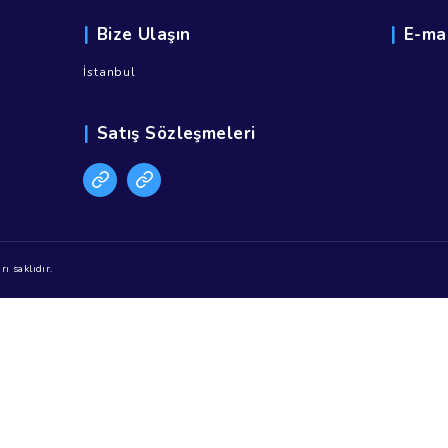
1
2
3
→