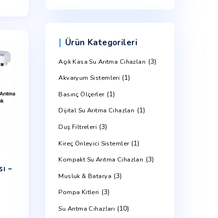
 Set Üstü Arıtmalı Su
Sebili
Ürün Arat
Orijinal
Şu
,000.00
₺
32,500.00
fiyat:
andaki
₺40,000.00.
fiyat:
Sepete Ekle
₺32,500.00.
Ürün Kategor
Açık Kasa Su Arıtma 
Akvaryum Sistemleri
(1)
Basınç Ölçerler
Dijital Su Arıtma Cih