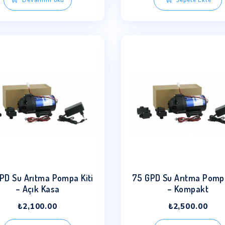
Aqusta Dijital Su Arıtma
3’lü 
Cihazı
S
₺
29,500.00
Devamını oku
.00.