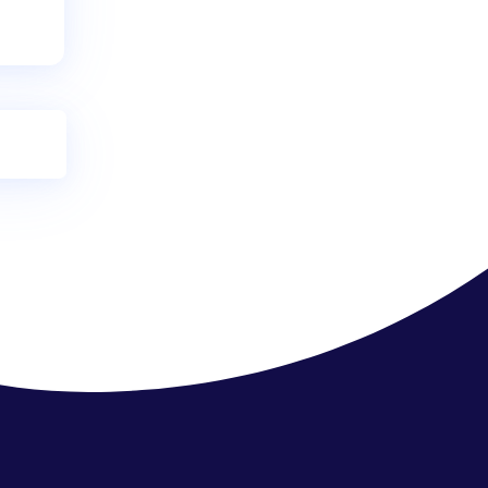
ec – Elektroliz Cihazı
(Su Arıtma Testi)
₺
450.00
Sepete Ekle