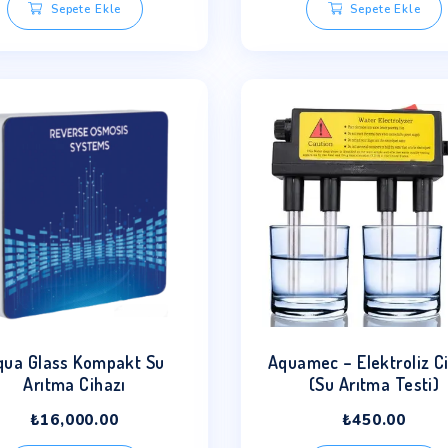
75 GPD Su Arıtma Pompa Kiti
75 GPD
– Açık Kasa
₺
2,100.00
Sepete Ekle