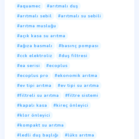
aquamec
arıtmalı duş
arıtmalı sebil
arıtmalı su sebili
arıtma musluğu
açık kasa su arıtma
ağıza basmalı
basınç pompası
cck elektroliz
duş filtresi
ea serisi
ecoplus
ecoplus pro
ekonomik arıtma
ev tipi arıtma
ev tipi su arıtma
filtreli su arıtma
filtre sistemi
kapalı kasa
kireç önleyici
klor önleyici
kompakt su arıtma
ledli duş başlığı
lüks arıtma